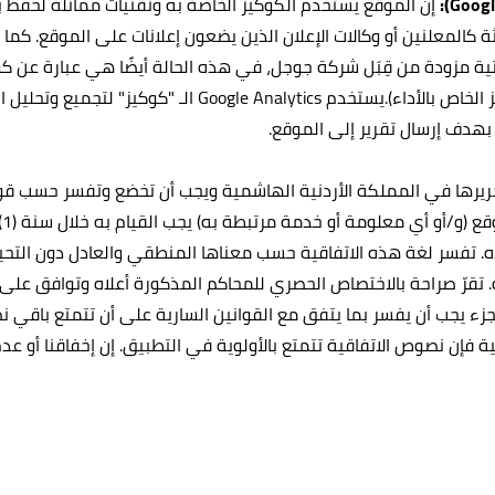
إن الموقع يستخدم الكوكيز الخاصة به وتقنيات مماثلة لحفظ ب
عنكبوتية مزودة من قِبَل شركة جوجل، في هذه الحالة أيضًا هي عبارة ع
الهوية من أجل مراقبة وتحسين أداء الموقع المضيف (الكوكيز ا
تحريرها في المملكة الأردنية الهاشمية ويجب أن تخضع وتفسر حسب قوا
ت
ع الإجراءات تخضع للتقييد الوارد في البندين 8 و 10 أعلاه. تفسر لغة هذه الاتفاقية حسب معناها 
. تقرّ صراحة بالاختصاص الحصري للمحاكم المذكورة أعلاه وتوافق على صح
لجزء يجب أن يفسر بما يتفق مع القوانين السارية على أن تتمتع باقي نص
 نصوص الاتفاقية تتمتع بالأولوية في التطبيق. إن إخفاقنا أو عدم مم