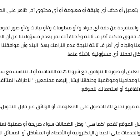
ة بتعديل أو حذف أي وثيقة أو معلومة أو أي محتوى آخر ظاهر على الم
والمنفردة عن دقة أي مواد و/أو معلومات و/أو بيانات و/أو صور تقوم 
تنتهك حقوق ملكية أطراف ثالثة وكذلك أنت تقر بعدم مسؤوليتنا عن أن
ا واتجاه أي أطراف ثالثة نتيجة عدم التزامك بهذا البند وأن موافقتنا
ال تحملنا أي مسؤولية ناشئة عنها.
عليق أو صورة لا تتوافق مع شروط هذه الاتفاقية أو لا تتناسب مع سيا
 ومحامينا وموظفينا وحلفائنا (يشار إليهم مجتمعين "الأطراف المتآلف
تفاقية أو استعمالك للموقع.
مرور تمنح لك للحصول على المعلومات أو الوثائق غير قابل للتحويل.
ل الموقع تقدم "كما هي" وكل الضمانات سواء صريحة أو ضمنية تعتبر
دمات على الديدان الإلكترونية أو الأخطاء أو المشاكل أو المسائل الأ