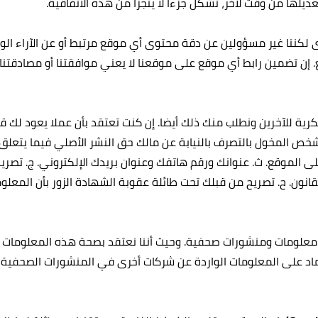
ديلها من وقت لآخر، تشكل جزءا لا يتجزأ من هذه الاتفاقية.
لكننا غير مسؤولين عن دقة محتوى أي موقع مرتبط أو عن الآراء الوا
 إن تضمين رابط أي موقع على موقعنا لا يعني موافقتنا أو مصادقتنا
فكرية للآخرين ونطلب منك ذلك أيضا. إن كنت تعتقد بأن عملا يعود لك
ي للشخص المخول بالتصرف بالنيابة عن مالك حق النشر الأصلي فيما يتع
 الموقع. ث‌. عنوانك ورقم هاتفك وعنوان بريدك الإلكتروني. ج‌. تصري
انون. ح‌. تصريح من قبلك تحت طائلة عقوبة الشهادة الزور بأن المعلوم
لومات ومنشورات صحفية. وحيث أننا نعتقد بصحة هذه المعلومات وقت 
تماد على المعلومات الواردة عن شركات أخرى في المنشورات الصحفية 