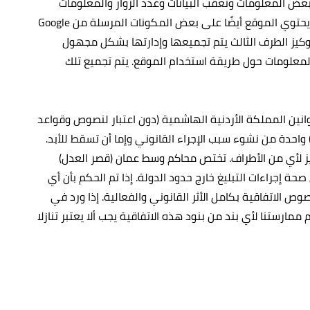
عض المعلومات وتعقب البيانات وعدد الزوار والمعلومات
الخاصة بهم بالإضافة إلى استخدام الكوكيز الخاصة بأطراف ثالثة كالمعلنين أو وكالات الإعلان الذين يضعون إعلانات على الموقع. كما يحتوي الموقع أيضًا على بعض المكونات المرسلة من Google
ن كوكيز الطرف الثالث يتم تجميعها وإدارتها بشكل مجهول
لخاص بالأداء).يستخدم Google Analytics الـ "كوكيز" لتجميع وتحليل المعلومات حول طريقة استخدام الموقع. يتم تجميع تلك
نين المملكة الأردنية الهاشمية (دون اعتبار لنصوص وقواعد
نازع القوانين). إن أي إجراء قانوني من قبلك فيما يتعلق بالموقع (و/أو أي معلومة أو خدمة مرتبطة به) يجب القيام به خلال سنة (1) واحدة من نشوء سبب الإجراء القانوني وإما أن تسقط للأبد.
المنطقي والعادل دون التحيز لأي من الأطراف. تختص محاكم وسط عمان (قصر العدل)
ة إجراءات التبليغ خارج حدود الدولة. إذا تم الحكم بأن أي
وص الاتفاقية بكامل الأثر القانوني والفعالية. إذا ورد في
ارستنا لأي بند من بنود هذه الاتفاقية يجب ألا يعتبر تنازلا