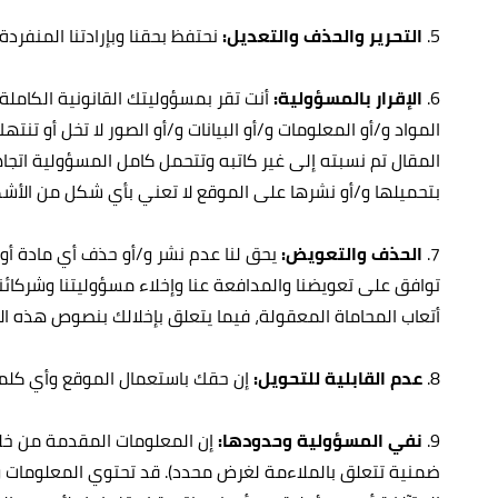
5.
التحرير والحذف والتعديل:
نحتفظ بحقنا وبإرادتنا المنفرد
6.
الإقرار بالمسؤولية:
أنت تقر بمسؤوليتك القانونية الكاملة 
المواد و/أو المعلومات و/أو البيانات و/أو الصور لا تخل أو 
المقال تم نسبته إلى غير كاتبه وتتحمل كامل المسؤولية اتجاهن
بتحميلها و/أو نشرها على الموقع لا تعني بأي شكل من الأشك
7.
الحذف والتعويض:
يحق لنا عدم نشر و/أو حذف أي مادة أو ت
توافق على تعويضنا والمدافعة عنا وإخلاء مسؤوليتنا وشركائنا
أتعاب المحاماة المعقولة، فيما يتعلق بإخلالك بنصوص هذه الا
8.
عدم القابلية للتحويل:
إن حقك باستعمال الموقع وأي كلمة 
9.
نفي المسؤولية وحدودها:
إن المعلومات المقدمة من خلا
ضمنية تتعلق بالملاءمة لغرض محدد). قد تحتوي المعلومات والخ