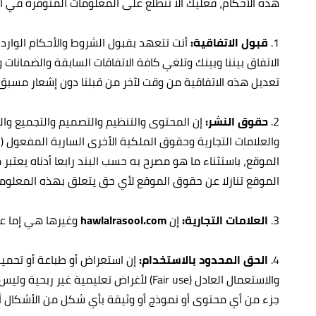
هذه الأحكام، فعليك ألا تتطلع على المعلومات المتوفرة في ا
1.
قبول الاتفاقية:
أنت تتعهد بقبول الشروط والأحكام الواردة
الاتفاق بيننا وبينك وتلغي كافة الاتفاقات السابقة والضمانا
تعديل هذه الاتفاقية من وقت لآخر من قبلنا دون إشعار مسبق
2.
حقوق النشر:
إن المحتوى والتنظيم والتصميم والتجميع وا
والعلامات التجارية وحقوق الملكية الأخرى السارية المفعول (
الموقع، باستثناء ما هو مصرح به حسب البند رابعا أدناه يعتب
الموقع تنازلا عن حقوق الموقع لأي حق يتعلق بهذه المعلومات
3.
العلامات التجارية:
إن
hawlalrasool.com
وغيرها هي إما عل
4.
الحق المحدود بالاستخدام:
إن استعراض أو طباعة أو تحمي
والاستعمال العادل (Fair use) لأغراض تعل
جزء من أي محتوى أو نموذج أو وثيقة بأي شكل من الأشكال أو ت