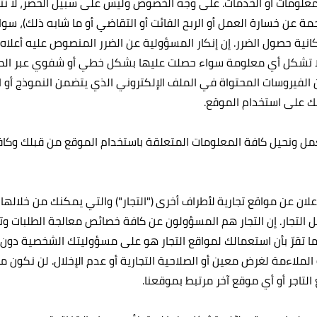
علومات أو الخدمات. على وجه الخصوص وليس على سبيل الحصر، لا نتح
مة عن خسارة العمل أو الربح الفائت أو التقاضي أو ما شابه ذلك)، سواء ك
كانية حصول الضرر. إن إنكار المسؤولية عن الضرر المنصوص عليه أعلاه 
ه. لا تشكل أي معلومة سواء حصلت عليها بشكل خطي أو شفوي عبر الم
 الفيروسات المحتواة في الملف الإلكتروني الذي يتضمن النموذج أو ا
تك على استخدام الموقع.
عمل ونحيل كافة المعلومات المتعلقة باستخدام الموقع من قبلك وكاف
علان عن مواقع تجارية لأطراف أخرى ("التجار") والتي يمكنك من خلالها 
 التجار. إن التجار هم المسؤولون عن كافة خصائص معالجة الطلبات وتلبي
 كما تقرّ بأن استعمالك لمواقع التجار هو على مسؤوليتك الشخصية دو
الملاءمة لغرض معين أو الصلاحية التجارية أو عدم الإخلال. لن نكون
اجر أو أي موقع آخر مرتبط بموقعنا.