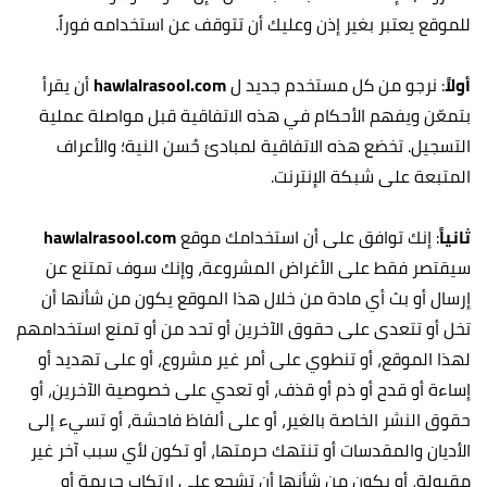
للموقع يعتبر بغير إذن وعليك أن تتوقف عن استخدامه فوراً.
أولاً
: نرجو من كل مستخدم جديد ل
hawlalrasool.com
أن يقرأ
بتمعّن ويفهم الأحكام في هذه الاتفاقية قبل مواصلة عملية
التسجيل. تخضع هذه الاتفاقية لمبادئ حُسن النية؛ والأعراف
المتبعة على شبكة الإنترنت.‏
ثانياً
: إنك توافق على أن استخدامك موقع
hawlalrasool.com
سيقتصر فقط على الأغراض المشروعة، وإنك سوف تمتنع عن
إرسال أو بث أي مادة من خلال هذا الموقع يكون من شأنها أن
تخل أو تتعدى على حقوق الآخرين أو تحد من أو تمنع استخدامهم
لهذا الموقع، أو تنطوي على أمر غير مشروع، أو على تهديد أو
إساءة أو قدح أو ذم أو قذف، أو تعدي على خصوصية الآخرين، أو
حقوق النشر الخاصة بالغير، أو على ألفاظ فاحشة، أو تسيء إلى
الأديان والمقدسات أو تنتهك حرمتها، أو تكون لأي سبب آخر غير
مقبولة، أو يكون من شأنها أن تشجع على ارتكاب جريمة أو