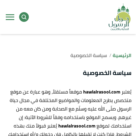
الرئيسية
سياسة الخصوصية
سياسة الخصوصية
يُعتبر
hawlalrasool.com
موقعاً مستقلاً، وهو عبارة عن موقع
متخصص يطرح المعلومات والمواضيع المختلفة في مجال
حياة
الرسول صلّى الله عليه وسلّم مع الصحابة ومن كان معه من
غيرهم
. ويسمح الموقع باستخدامه وفقاً للشروط الآتية: إن
استخدامك لموقع
hawlalrasool.com
يُعتبر قبولاً منك بهذه
الشروط، فإذا كنت لا تقبلها بالكامل فإن دخولك و/أو استخدامك