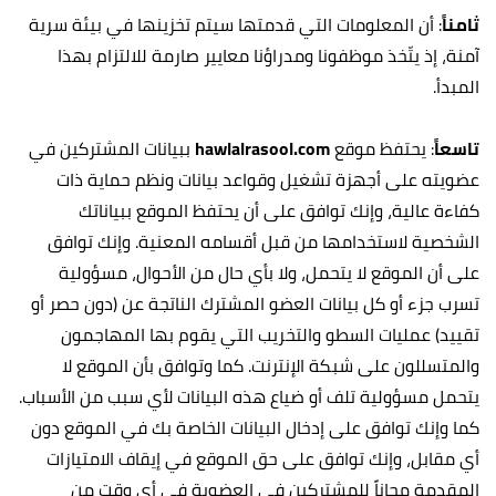
ثامناً
: أن المعلومات التي قدمتها سيتم تخزينها في بيئة سرية
آمنة، إذ يتّخذ موظفونا ومدراؤنا معايير صارمة للالتزام بهذا
المبدأ.‏
تاسعاً
: يحتفظ موقع
hawlalrasool.com
ببيانات المشتركين في
عضويته على أجهزة تشغيل وقواعد بيانات ونظم حماية ذات
كفاءة عالية، وإنك توافق على أن يحتفظ الموقع ببياناتك
الشخصية لاستخدامها من قبل أقسامه المعنية. وإنك توافق
على أن الموقع لا يتحمل، ولا بأي حال من الأحوال، مسؤولية
تسرب جزء أو كل بيانات العضو المشترك الناتجة عن (دون حصر أو
تقييد) عمليات السطو والتخريب التي يقوم بها المهاجمون
والمتسللون على شبكة الإنترنت. كما وتوافق بأن الموقع لا
يتحمل مسؤولية تلف أو ضياع هذه البيانات لأي سبب من الأسباب.
كما وإنك توافق على إدخال البيانات الخاصة بك في الموقع دون
أي مقابل، وإنك توافق على حق الموقع في إيقاف الامتيازات
المقدمة مجاناً للمشتركين في العضوية في أي وقت من