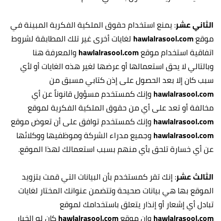
الثاني عشر
: يمنع استخدام حقوق الملكية الفكرية المبينة في
موقع
hawlalrasool.com
لغايات أخرى غير تلك المطابقة لشروط
اتفاقية استخدام موقع
hawlalrasool.com
والمعرفة هنا
وبالتالي لا يحق استعمالها أو عرضها لغير هذه الغايات أو لأي
سبب كان إلا بعد الحصول على إذن كتابي مسبق من
hawlalrasool.com
وإنك كمستخدم مسؤول قانوناً عن أي
مخالفة أو تعد على أي من حقوق الملكية الفكرية لموقع
hawlalrasool.com
وإنك كمستخدم توافق على أن تعوض موقع
hawlalrasool.com
وجميع مدراء الشركة وموظفيها ووكلائها
عن أي خسارة تلحق بأي منهم بسبب استعمالك لهذا الموقع.
الثالث عشر
: إنك تقر كمستخدم بأن البيانات التي قمت بتزويد
الموقع بها هي بيانات صحيحة وتتضمن عنوانك المختار لغايات
تبادل أي إشعار أو إنذار يتعلق باستخدامك لموقع
hawlalrasool.com
وإن موقع
hawlalrasool.com
كان له الخيار