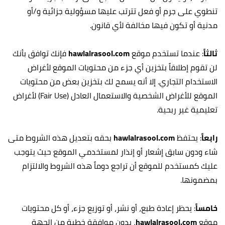
تنطوي على جرم أو فعل تترتب عليها مسؤولية جزائية و/أو
مدنية أو تكون فيها مخالفة لأي قانون.
ثالثاً
: عندما تستخدم موقع
hawlalrasool.com
فإنك توافق بأنك
لن تقوم إطلاقاً بتخزين أي جزء من محتويات الموقع لأغراض
الاستخدام التجاري. إلا أنه يسمح لك بتخزين بعض من محتويات
الموقع للأغراض الشخصية والاستعمال العادل (Fair Use) لأغراض
تعليمية غير ربحية.
رابعاً
: يحتفظ
hawlalrasool.com
بحقه بتعديل هذه الشروط متى
شاء ودون سابق إشعار أو إنذار لمستخدمي الموقع حيث يتوجب
عليك كمستخدم للموقع أن تراجع دوماً هذه الشروط والالتزام
بمضمونها.
خامساً
: يحظر إعادة طبع، أو نشر، أو توزيع جزء، أو كل محتويات
موقع
hawlalrasool.com
، بدون موافقة خطية من الجهة