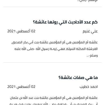
كم عدد الأحاديث التي روتها عائشة؟
علي غنيم
02 أغسطس 2021
عائشة أم المؤمنين هي أم المؤمنين عائشة بنت أبي بكر الصديق،
القرشيّة المكيّة النبويّة، فهي زوجة رسول الله -صلى الله عليه
وسلم-...
ما هي صفات عائشة؟
احمد خطيب
02 أغسطس 2021
عائشة أم المؤمنين هي أم المؤمنين عائشة بنت عبد الله بن عثمان
أبي بكر الصديق بن أبي قحافة -رضي الله عنهما-، ولدت قبل هجرة