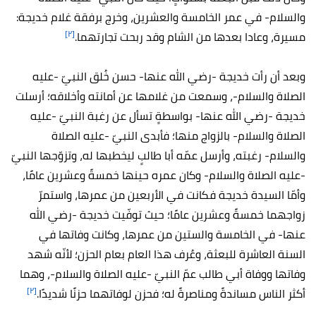
والسلام- في عمر الخامسة والعشرين، وخرج برفقة غلام خديجة:
[٢]
مسيرة، وعادا بعدها من الشام وقد ربحت تجارتهما.
وبعد أن رأت خديجة -رضي الله عنها- حسن خُلق النبيّ -عليه
الصلاة والسلام-، وسمعت من غلامها عن أمانته وأخلاقه؛ أرسلت
خديجة -رضي الله عنها- بواسطةٍ تسأل عن رغبة النبيّ -عليه
الصلاة والسلام- بالزواج منها؛ فأبدى النبيّ -عليه الصلاة
والسلام- رغبته، وأرسل عمّه أبا طالبٍ ليخطبها له، وتزوّجها النبيّ
-عليه الصلاة والسلام- وكان عمره حينها خمسةً وعشرين عامًا،
وأمّا السيدة خديجة فكانت في الأربعين من عمرها، واستمرّ
زواجهما خمسةً وعشرين عامًا؛ حيث توفّيت خديجة -رضي الله
عنها- في الخامسة والستين من عمرها، وكانت وفاتها في
السنة العاشرة للبعثة، وعُرف هذا العام بعام الحزن؛ لأنّه شهد
وفاتها ووفاة أبي طالب عمّ النبيّ -عليه الصلاة والسلام-، وهما
[٢]
أكثر الناس مساندةً ومناصرةً له؛ فحزن لوفاتهما حزنًا شديدًا.