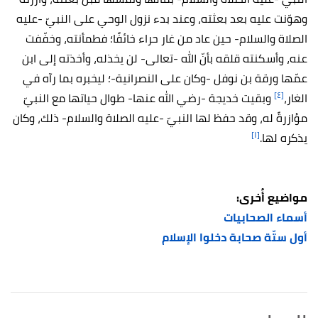
وهوّنت عليه بعد بعثته، وعند بدء نزول الوحي على النبيّ -عليه
الصلاة والسلام- حين عاد من غار حراء خائفًا؛ فطمأنته، وخفّفت
عنه، وأسكنته قلقه بأنّ الله -تعالى- لن يخذله، وأخذته إلى ابن
عمّها ورقة بن نوفل -وكان على النصرانية-؛ ليخبره بما رآه في
[٤]
الغار،
وبقيت خديجة -رضي الله عنها- طوال حياتها مع النبيّ
مؤازرةً له، وقد حفظ لها النبيّ -عليه الصلاة والسلام- ذلك، وكان
[١]
يذكره لها.
مواضيع أُخرى:
أسماء الصحابيات
أول ستّة صحابة دخلوا الإسلام