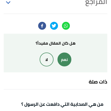
المراجع
أ
ب
ت
^
السيد الجميلي،
نساء النبي
، صفحة 11-13.
بتصرّف.
أ
ب
^
محمد الطيب النجار،
القول المبين في سيرة سيد
المرسلين
، صفحة 101-103. بتصرّف.
هل كان المقال مفيداً؟
↑
أحمد أحمد غلوش،
السيرة النبوية والدعوة في العهد
نعم
لا
المدني
، صفحة 169-179. بتصرّف.
↑
محمد الصوياني،
الصحيح من أحاديث السيرة النبوية
،
صفحة 32. بتصرّف.
ذات صلة
من هي الصحابية التي دافعت عن الرسول ؟