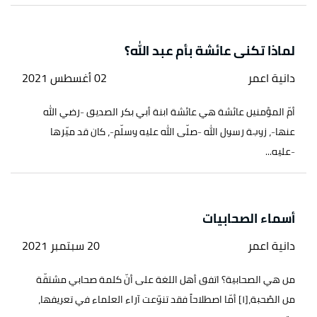
لماذا تكنى عائشة بأم عبد الله؟
دانية اعمر
02 أغسطس 2021
أمّ المؤمنين عائشة هي عائشة ابنة أبي بكر الصديق -رضي الله
عنها-، زوجة رسول الله -صلّى الله عليه وسلّم-، كان قد ميّزها
-عليه...
أسماء الصحابيات
دانية اعمر
20 سبتمبر 2021
من هي الصحابية؟ اتفق أهل اللغة على أنّ كلمة صحابي مشتقّة
من الصُحبة،[١] أمّا اصطلاحاً فقد تنوّعت آراء العلماء في تعريفها،