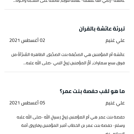
عائشة -رضي الله عنهما- علاقةً قويةً، قائمةً على المحبة وأخوة...
تبرئة عائشة بالقرآن
علي غنيم
02 أغسطس 2021
عائشة أم المؤمنين هي الصدِّيقة بنت الصدِّيق، الطاهرة المُبرَّأةُ من
فوق سبع سماوات، أمُّ المؤمنين زوجُ النبي -صلى الله عليه...
ما هو لقب حفصة بنت عمر؟
علي غنيم
05 أغسطس 2021
حفصة بنت عمر هي أم المؤمنين زوجُ رسولِ الله -صلى الله عليه
وسلم- حفصة بنت عمر بن الخطاب أمير المؤمنين وفاروق أمة
الإسلام -رضي...