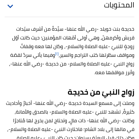
المحتويات
خديجة بنت خويلد -رضي الله عنها- سيِّدةٌ من أشرف سيّدات
قريش وأكرمهنّ، وهي أولى أمّهات المؤمنين؛ حيث كانت أوّل
زوجةٍ للنبيّ -عليه الصلاة والسلام-، وكان لها معه وقفاتٌ
[١]
ومواقف سطّرتها كتب التراجم والسير،
وفيما يأتي سردٌ لقصّة
زواج النبيّ -عليه الصلاة والسلام- من خديجة -رضي الله عنها-،
وأبرز مواقفها معه.
زواج النبيّ من خديجة
وصلت إلى مسمع السيدة خديجة -رضي الله عنها- أخبارٌ وأحاديث
كثيرةٌ، تشهد للنبيّ -عليه الصلاة والسلام- بالصدق والأمانة،
وكانت -رضي الله عنها- ذات مالٍ، وتحتاج لمن يخرج لها مُتاجرًا
في مالها إلى بلاد الشام؛ فاختارت النبيّ -عليه الصلاة والسلام-،
وكان ذلك قبل البعثة بسنواتٍ؛ حيث كان النبيّ -عليه الصلاة