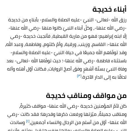
أبناء خديجة
رزق الله -تعالى- النبيّ -عليه الصلاة والسلام- بأبناءٍ من خديجة
-رضي الله عنها-، وكلّ أبناء النبيّ كانوا منها -رضي الله عنها-
إلّا ابنه إبراهيم؛ فهو من مارية القبطية، فأنجبت خديجة -رضي
الله عنها-: القاسم، وزينب، ورقية، وأمّ كلثوم، وفاطمة، وعبد الله،
وقد توفّاهم الله جميعًا في حياة النبيّ -عليه الصلاة والسلام-
باستثناء فاطمة -رضي الله عنها-؛ حيث توفّاها الله -تعالى- بعد
وفاة النبيّ بستّة أشهرٍ وفق أصحّ الروايات، فكانت أوّل أهله وآله
[٣]
لحاقًا به إلى الدار الآخرة.
من مواقف ومناقب خديجة
كان لأمّ المؤمنين خديجة -رضي الله عنها- مواقف كثيرةٌ،
ومناقب جميلةٌ، ميّزتها ورفعت ذكرها وقدرها؛ فقد كانت -رضي
[١]
الله عنها- أوّل من أسلم من الرجال والنساء أجمعين،
وساندت
النبيّ -عليه الصلاة والسلام- بمالها ونفسها قبل بعثته، وآزرته