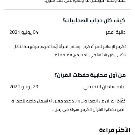
عليه وسلّم- مؤمنين به، وماتوا على ذلك، يقول...
كيف كان حجاب الصحابيات؟
دانية اعمر
04 يوليو 2021
تكريم الإسلام للمرأة كرّم الإسلام المرأة أيّما تكريم، فرفع مكانتها،
وأعلى من شأنها في المجتمع، فمنحها ما...
من أول صحابية حفظت القرآن؟
لبابه سلطان التميمي
29 يونيو 2021
حُفّاظ القرآن من الصحابة لا يوجد عدد معين أو أسماء خاصة للصحابة
الذين حفظوا القرآن الكريم، سواءً في زمن...
الأكثر قراءة