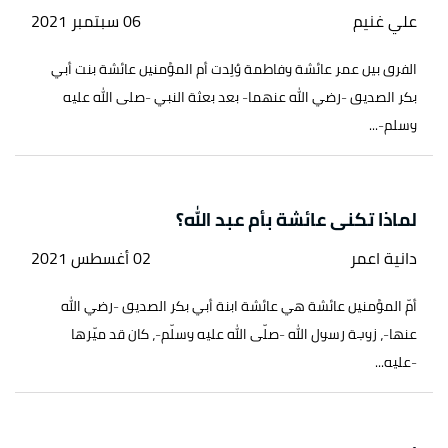
علي غنيم
06 سبتمبر 2021
الفرق بين عمر عائشة وفاطمة وُلِدت أم المؤمنين عائشة بنت أبي
بكر الصديق -رضي الله عنهما- بعد بعثة النبي -صلى الله عليه
وسلم-...
لماذا تكنى عائشة بأم عبد الله؟
دانية اعمر
02 أغسطس 2021
أمّ المؤمنين عائشة هي عائشة ابنة أبي بكر الصديق -رضي الله
عنها-، زوجة رسول الله -صلّى الله عليه وسلّم-، كان قد ميّزها
-عليه...