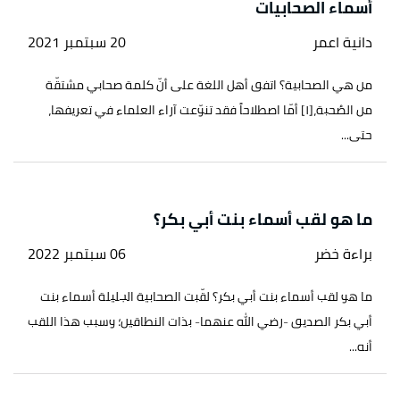
أسماء الصحابيات
دانية اعمر
20 سبتمبر 2021
من هي الصحابية؟ اتفق أهل اللغة على أنّ كلمة صحابي مشتقّة
من الصُحبة،[١] أمّا اصطلاحاً فقد تنوّعت آراء العلماء في تعريفها،
حتى...
ما هو لقب أسماء بنت أبي بكر؟
براءة خضر
06 سبتمبر 2022
ما هو لقب أسماء بنت أبي بكر؟ لقّبت الصحابية الجليلة أسماء بنت
أبي بكر الصديق -رضي الله عنهما- بذات النطاقين؛ وسبب هذا اللقب
أنه...