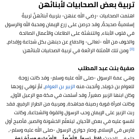
تربية بعض الصحابيات لأبنائهن
اهتمت الصحابيات -رضي الله عنهن- بتربية أبنائهنَّ تربيةً
إسلاميةً صحيحةً، وقد حرصن على زرع الإيمان ومحبة الله والرسول
في قلوب الأبناء، والتنشئة على الطاعات والأعمال الصالحة
والخوف من الله -تعالى- والدفاع عن دينهن بكل شجاعة وإقدام،
[٥]
ومن تلك الأمثلة الرائعة في تربية الصحابيات لأبنائهن:
صفية بنت عبد المطلب
وهي عمة الرسول -صلى الله عليه وسلم- وقد كانت زوجة
للعوام بن خويلد، وأنجبت منه
الزبير بن العوام
، ثمَّ توفي زوجها
وكان ابنها الزبير صغيراً، وقد أسلمت في مكة مع الرعيل الأول،
وكانت امرأة قوية رصينة مجاهدة، ومربية من الطراز الرفيع، فقد
ربت الزبير على الإيمان وحب الرسول والقوة والشجاعة، وكانت
تقسو عليه في بعض الأحيان، ليتعلّم الخشونة والصبر، فأصبح أول
فارس في الإسلام، وصار حواري الرسول -صلى الله عليه وسلم-،
جاء في الحديث:
(قالَ رَسولُ اللَّهِ صلَّى اللهُ عليه وسلَّمَ يَومَ