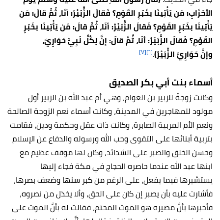
الأحْزَابِ: مَن يَأْتِينَا بخَبَرِ القَوْمِ؟ فَقالَ الزُّبَيْرُ: أنَا، ثُمَّ قالَ: مَن
يَأْتِينَا بخَبَرِ القَوْمِ؟ فَقالَ الزُّبَيْرُ: أنَا، ثُمَّ قالَ: مَن يَأْتِينَا بخَبَرِ
القَوْمِ؟ فَقالَ الزُّبَيْرُ: أنَا، ثُمَّ قالَ: إنَّ لِكُلِّ نَبِيٍّ حَوَارِيَّ،
[٧]
[٦]
وإنَّ حَوَارِيَّ الزُّبَيْرُ)
.
أسماء بنت أبي بكر الصديق
وكانت زوجةً للزبير بن العوام، وهي أم عبد الله بن الزبير أول
مولود للمهاجرين في المدينة، وكانت أسماء نعم الزوجة الصالحة
ونعم الأم المربية الصابرة، وكانت ذات عقل وحكمة ودين، فقامت
بتربية أبنائها على التقوى وحب الله ورسوله والدفاع عن الإسلام
وحسن الخلق والصبر على الشدائد، وكان لها موقف عظيم مع
ابنها عبد الله عندما حاصره الحجاج في مكة فجاء إليها
يستشيرها فيما يفعل، على الرغم من كبر سنها وضعف بصرها،
فأشارت عليه بأن يصبر إن كان على الحق، وألا يخذل من نصروه،
فأخبرها بأنَّ مصيره هو الموت المحتم، فقالت له بأنَّ الموت على