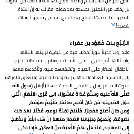
الحق خير من الاستسلام والذلة، فقال لها بأنَّه لا يخاف من الموت
بل يخاف من التمثيل بجسده بعد موته، فقالت له إنَّ الشاة
المذبوحة لا يضرها السلخ بعد الذبح، فمضى مسروراً ومات
[٨]
شهيداً.
الرُّبَيِّع بنت مُعَوِّذ بن عفراء
وقد روت حديثاً نبوياً تحدثت فيه عن كيفية تربيتها لأبنائها،
وامتثالها لأمر النبي -صلى الله عليه وسلم-، فقد كانت تدرّب
الأطفال الصغار على الصيام، وتشجّعهم عليه، وتأخذهم معها
إلى المسجد، ليعتادوا الذهاب إليه والصلاة فيه، ولتتعلّق قلوبهم
ببيوت الله -عز وجل-، جاء في الحديث عنها:
(
أَرْسَلَ
رَسولُ اللهِ
صَلَّى اللَّهُ عليه وسلَّمَ غَدَاةَ عَاشُورَاءَ إلى قُرَى الأنْصَارِ، الَّتي
حَوْلَ المَدِينَةِ: مَن كانَ أَصْبَحَ صَائِمًا، فَلْيُتِمَّ صَوْمَهُ،
وَمَن كانَ أَصْبَحَ مُفْطِرًا، فَلْيُتِمَّ بَقِيَّةَ يَومِهِ. فَكُنَّا، بَعْدَ ذلكَ
نَصُومُهُ، وَنُصَوِّمُ صِبْيَانَنَا الصِّغَارَ منهمْ إنْ شَاءَ اللَّهُ، وَنَذْهَبُ
إلى المَسْجِدِ، فَنَجْعَلُ لهمُ اللُّعْبَةَ مِنَ العِهْنِ، فَإِذَا بَكَى