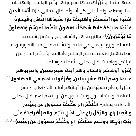
عليها كثيراً، وبَيَّنَ أهميتها وضرورتها، وأمر الوالدين بالاهتمام
بها، وجعلها واجباً على كل أب وأم، قال -تعالى-:
{يَا أَيُّهَا الَّذِينَ
آمَنُوا قُوا أَنفُسَكُمْ وَأَهْلِيكُمْ نَارًا وَقُودُهَا النَّاسُ وَالْحِجَارَةُ
عَلَيْهَا مَلَائِكَةٌ غِلَاظٌ شِدَادٌ لَّا يَعْصُونَ اللَّهَ مَا أَمَرَهُمْ وَيَفْعَلُونَ
[١]
مَا يُؤْمَرُونَ}،
فالتربية هي الأساس في تكوين شخصية
المسلم، وزرع الإيمان في قلبه، وتنشئته على حب الله ورسوله
وطاعتهما، وتعليمه قيم الإسلام وأخلاقه، وأحكام الدين من
فرائض وواجبات، قال -صلى الله عليه وسلم-:
(مُرُوا أولادَكم بالصلاةِ وهم أبناءُ سبعِ سِنِينَ، واضرِبوهم
[٢]
عليها وهم أبناءُ عشرِ سِنِينَ، وفَرِّقُوا بينهم في المضاجعِ)،
فكل أب وأم مسؤولون عن أبنائهم أمام الله -تعالى- يوم
القيامة، وسيُحاسبون وسيُسألون عن تربيتهم لهم، قال -صلى
الله عليه وسلم-:
(كُلُّكُمْ راعٍ وكُلُّكُمْ مسؤول عن رَعِيَّتِهِ،
والأمِيرُ راعٍ، والرَّجُلُ راعٍ علَى أهْلِ بَيْتِهِ، والمَرْأَةُ راعِيَةٌ علَى
[٤]
[٣]
بَيْتِ زَوْجِها ووَلَدِهِ، فَكُلُّكُمْ راعٍ وكُلُّكُمْ مسؤول عن رَعِيَّتِهِ)
.