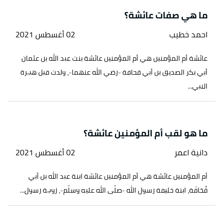
ما هي صفات عائشة؟
احمد خطيب
02 أغسطس 2021
عائشة أم المؤمنين هي أم المؤمنين عائشة بنت عبد الله بن عثمان
أبي بكر الصديق بن أبي قحافة -رضي الله عنهما-، ولدت قبل هجرة
النبي...
ما هو لقب أم المؤمنين عائشة؟
دانية اعمر
02 أغسطس 2021
أم المؤمنين عائشة هي أم المؤمنين عائشة ابنة عبد الله بن أبي
قُحَافَة، ابنة خليفة رسول الله -صلّى الله عليه وسلّم-، زوجة رسول...