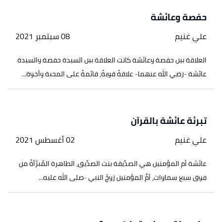
حفصة وعائشة
علي غنيم
08 سبتمبر 2021
العلاقة بين حفصة وعائشة كانت العلاقة بين السيدة حفصة والسيدة
عائشة -رضي الله عنهما- علاقةً قويةً، قائمةً على المحبة وأخوة...
تبرئة عائشة بالقرآن
علي غنيم
02 أغسطس 2021
عائشة أم المؤمنين هي الصدِّيقة بنت الصدِّيق، الطاهرة المُبرَّأةُ من
فوق سبع سماوات، أمُّ المؤمنين زوجُ النبي -صلى الله عليه...