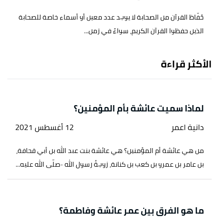
حُفّاظ القرآن من الصحابة لا يوجد عدد معين أو أسماء خاصة للصحابة
الذين حفظوا القرآن الكريم، سواءً في زمن...
الأكثر قراءة
لماذا سميت عائشة بأم المؤمنين؟
دانية اعمر
12 أغسطس 2021
من هي عائشة أم المؤمنين؟ هي عائشة بنت عبد الله بن أبي قحافة،
بن عامر بن عمرو بن كعب بن كنانة، زوجةُ رسول الله -صلّى الله عليه...
ما هو الفرق بين عمر عائشة وفاطمة؟