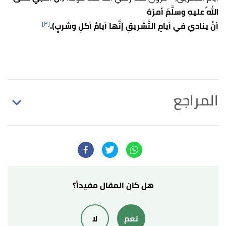
اللهُ عليهِ وسلَّمَ أمرَهُ
[٣]
أنْ ي
ناديَ في أيامِ التَّشريقِ إنَّها أيامُ أكلِ وشربٍ).
المراجع
أ
ب
ت
ث
ج
ح
^
د.راغب السرجاني (1/5/2006)،
"عبد الله بن
حذافة"
،
قصة الاسلام
، اطّلع عليه بتاريخ 17/4/2021.
بتصرّف.
↑
فريق موقع اسلام ويب،
"عبد الله بن حذافة "
،
اسلام
هل كان المقال مفيداً؟
ويب
، اطّلع عليه بتاريخ 17/4/2021. بتصرّف.
نعم
لا
↑
رواه العيني، في عمدة القاري، عن عبدالله بن حذافة