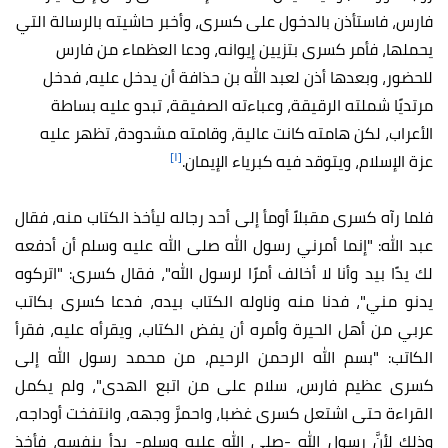
فارس، فاستأذن بالدخول على كسرى، وأخبر حاشيته بالرسالة التي
يحملها، فأمر كسرى بتزيين إيوانه، ودعا العظماء من فارس
للحضور، وبعدها أذن لعبد الله بن حذافة أن يدخل عليه، فدخل
مرتديًا شملته الرقيقة، وعباءته الصفيقة، تبدو عليه بساطة
الأعراب، لكن هامته كانت عالية، وقامته مشدودة، تظهر عليه
[١]
عزة الإسلام، ويتوقد فيه كبرياء الإيمان.
فلما رآه كسرى مقبلاً أومأ إلى أحد رجاله ليأخذ الكتاب منه، فقال
عبد الله: "إنما أمرني رسول الله صلى الله عليه وسلم أن أدفعه
لك يدًا بيد وأنا لا أخالف أمرًا لرسول الله"، فقال كسرى: "اتركوه
يدنو مني"، فدنا منه وناوله الكتاب بيده، فدعا كسرى بكاتب
عربي من أهل الحيرة وأمره أن يفض الكتاب، ويقرأه عليه، فقرأ
الكاتب: "بسم الله الرحمن الرحيم، من محمد رسول الله إلى
كسرى عظيم فارس، سلام على من اتبع الهدى"، ولم يكمل
القراءة حتى اشتعل كسرى غضبا، واحمرَّ وجهه، وانتفخت أوداجه،
وذلك لأنَّ رسول الله -صلى الله عليه وسلم- بدأ بنفسه، فأخذ