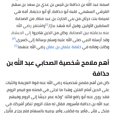
اسمه عبد الله بن حذافة بن قيس بن عدي بن سعد بن سهم
القرشي السهمي، لقبه أبو حذافة، أو أبو حذيفة، أمه هي
تميمة بنت حرثان من بني الحارث بن عبد مناة، من الصحابة
[١]
السابقين الأولين، وقيل أنه شهد بدرًا،
واشتهر رضي الله
عنه بدعابته بين الصحابة، و
كان من الذين هاجروا
إلى الحبشة
،
[٢]
وقد أرسله النبي صلى الله عليه وسلم برسالة إلى كسرى،
[١]
وكانت وفاته في
خلافة عثمان بن عفان
رضي الله عنهما.
أهم ملامح شخصية الصحابي عبد الله بن
حذافة
كان من أهم ملامح شخصيته رضي الله عنه قوة العزيمة والثبات
على الدين أمام الفتن، وهذا ما تجلى في قصته مع قيصر الروم،
فقد روى عنه أبو رافع قائلا: "وجّه عمر جيشًا إلى الروم وفيهم
عبد الله بن حذافة فأسروه، فقال له ملك الروم: تنصّر أشركك في
ملكي، فأبى فأمر به فصُلب، وأمر برميه بالسهام فلم يجزع، فأُنزل