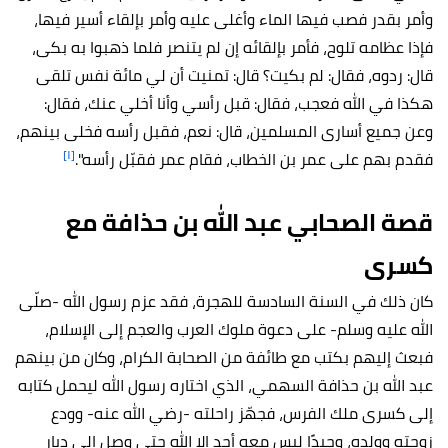
وأمر بقدر فصب فيها الماء وأغلى عليه وأمر بإلقاء أسير فيها،
فإذا عظامه تلوح، فأمر بإلقائه إن لم يتنصر فلما ذهبوا به بكى،
قال: ردوه، فقال: لم بكيت؟ قال: تمنيت أن لي مائة نفس تلقى
هكذا في الله فعجب، فقال: قبل رأسي وأنا أخلي عنك، فقال:
وعن جميع أسارى المسلمين، قال: نعم، فقبل رأسه فخلى بينهم،
[١]
فقدم بهم على
عمر بن الخطاب
، فقام عمر فقبّل رأسه".
قصة الصحابي عبد الله بن حذافة مع
كسرى
كان ذلك في السنة السادسة للهجرة، فقد عزم رسول الله -صلّى
الله عليه وسلم- على دعوة ملوك العرب والعجم إلى الإسلام،
فبعث إليهم بكتب مع طائفة من الصحابة الكرام، وكان من بينهم
عبد الله بن حذافة السهمي، الذي اختاره رسول الله ليحمل كتابه
إلى كسرى ملك الفرس، فجهّز راحلته -رضي الله عنه- وودع
زوجته وولده، وحيدًا ليس معه أحد إلا الله حتى وصل إلى ديار