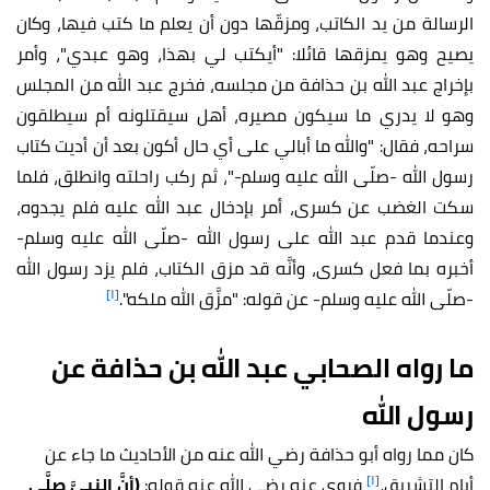
الرسالة من يد الكاتب، ومزقّها دون أن يعلم ما كتب فيها، وكان
يصيح وهو يمزقها قائلا: "أيكتب لي بهذا، وهو عبدي"، وأمر
بإخراج عبد الله بن حذافة من مجلسه، فخرج عبد الله من المجلس
وهو لا يدري ما سيكون مصيره، أهل سيقتلونه أم سيطلقون
سراحه، فقال: "والله ما أبالي على أي حال أكون بعد أن أديت كتاب
رسول الله -صلّى الله عليه وسلم-"، ثم ركب راحلته وانطلق، فلما
سكت الغضب عن كسرى، أمر بإدخال عبد الله عليه فلم يجدوه،
وعندما قدم عبد الله على رسول الله -صلّى الله عليه وسلم-
أخبره بما فعل كسرى، وأنَّه قد مزق الكتاب، فلم يزد رسول الله
[١]
-صلّى الله عليه وسلم- عن قوله: "مزَّق الله ملكه".
ما رواه الصحابي عبد الله بن حذافة عن
رسول الله
كان مما رواه أبو حذافة رضي الله عنه من الأحاديث ما جاء عن
[١]
أيام التشريق،
فروي عنه رضي الله عنه قوله:
(
أنَّ النبيَّ صلَّى