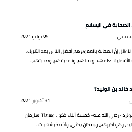
الصحابة في الإسلام
لتميمي
05 يوليو 2021
أوائل إنَّ الصحابة بالعموم هم أفضل الناس بعد الأنبياء،
 الأفضلية بعلمهم، وعملهم، وتصديقهم، وصحبتهم...
 خالد بن الوليد؟
ي
31 أكتوبر 2021
كان لخالد بن الوليد -رضي الله عنه- خمسة أبناء ذكور، وهم:[١] سليمان
ليد، وهو أكبرهم، وبه كان يكنّى، وأمّه كبشة بنت...