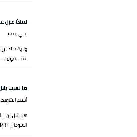
لماذا عزل عم
علي غنيم
ولاية خالد بن 
عنه- بتولية خا
ما نسب بلال 
أحمد الشوبك
هو بلال بن رب
السودان،[١] وُلد بعد عام الفيل بثلاث سنوات أو أقل، في مكة وقيل في...