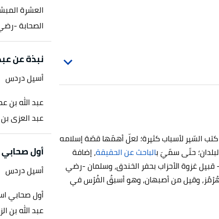
العشرة المبشر
الصحابة -رضي ا
نبذة عن عبد
أسيل دردس
عبد الله بن ع
عبد العزى بن ر
تب السّير لأسباب كثيرة؛ لعلّ أهمّها قصّة إسلامه
أول صحابي ا
بلدان؛ حتّى سمّيَ ب
الباحث عن الحقيقة
، إضافة
 قبيل غزوة الأحزاب بحفر الخندق، وسلمان -رضي
أسيل دردس
هُرْمُز، وقيل من أصبهان، وهو أسبقُ الفُرْس في
أول صحابي استل
عبد الله بن الز