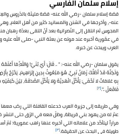
إسلام سلمان الفارسي
قصّة إسلام سلمان -رضي الله عنه- قصّة مليئة بالدّروس والعِب
عنه-، وأخرجها في السّنن والمسانيد كثير من أهل العلم، وهي 
المجوس ثم انتقل إلى النّصرانية بعد أنْ التقى بعدّة رهبان م
في عمّورية أخبره عند موته عن بعثة النبي -صلى الله عليه وسلم-
العرب ويبحث عن خبره.
يقول سلمان -رضي الله عنه-: " .. قَالَ: أَيْ بُنَيَّ! وَاللَّهِ مَا أَعْلَمُهُ أَصْبَحَ 
وَلَكِنَّهُ قَدْ أَظَلَّكَ زَمَانُ نَبِيٍّ، هُوَ مَبْعُوثٌ بِدِينِ إِبْرَاهِيمَ، يَخْرُجُ بِأَرْض
بِهِ عَلامَاتٌ لا تَخْفَى: يَأْكُلُ الْهَدِيَّةَ وَلا يَأْكُلُ الصَّدَقَةَ، بَيْنَ كَتِفَيْهِ خَا
[٢]
فَافْعَلْ ..".
وفي طريقه إلى جزيرة العرب خدعته القافلة التي ركب معها وب
عمّ له من يهود بني قريظة، وظلّ معه في الرّق حتى انتشر خب
مراراً ليتأكّد من علاماته التي أخبره عنها راهب عمورية؛ ثمّ أسل
[٣]
طويلة في البحث عن الحقيقة.