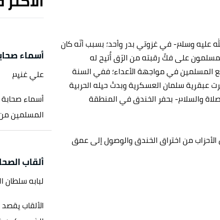
الأكثر 
له عليه وسلم- في غزوتي بدر وأحد؛ بسبب أنّه كان
أسماء صحاب
لمسلمون على فكِّ رقبته من الرّق أُتيح له
مع المسلمين في مواجهة الأعداء؛ ففي السنة
علي غنيم
رت عبقرية سلمان العسكرية وبدتْ حيله الحربية
لصلاة والسلام- بحفر الخندق في المنطقة
أسماء صحابة ا
المسلمين من ا
ش الأحزاب من اختراق الخندق والوصول إلى عمق
ألقاب الصحا
لبابه سلطان ا
الألقاب يقصد