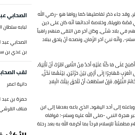
َر، وقد جاء ذكر تفاصليها كما رواها هو -رضي الله
الصحابي عبد
قصّة طويلة، وخلاصة أحداثها أنّه كان على دين
لبابه سلطان ا
نهم في بلاد شتّى، وكان آخر من التقى منهم راهباً
، وأنّه نبيّ آخر الزّمان، ونصحه أنْ يلحق ببلاد
الصحابي عبد 
بن عدي بن سع
عَلَى مَا كُنَّا عَلَيْهِ أَحَدٌ مِنْ النَّاسِ آمُرُكَ أَنْ تَأْتِيَهُ،
لقب الصحاب
ِ الْعَرَبِ مُهَاجِرًا إِلَى أَرْضٍ بَيْنَ حَرَّتَيْنِ، بَيْنَهُمَا نَخْلٌ،
تَمُ النُّبُوَّةِ، فَإِنْ استَطَعْتَ أَنْ تَلْحَقَ بِتِلْكَ الْبِلادِ
دانية اعمر
حمزة بن عبد 
اعته إلى أحد اليهود، الذي باعه بعدها إلى ابن
مناف القرشي ال
ر هجرة النبي -صلى الله عليه وسلم-؛ فوافاه
م مطمئناً للإسلام فرحاً بما أكرمه الله به بعد رحلة