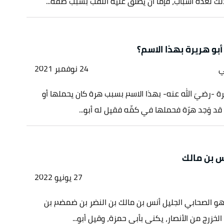
ك لعدَّة أسباب، فإمَّا أن يطلق عليه اللقب بسبب صفة...
بو هريرة بهذا الاسم؟
ي
24 نوفمبر 2021
ريرة -رضيَ الله عنه- بهذا الاسم بسبب هرة كان يحملها أو
قد وَجد هرّة فحملها في كمِّه فقيل له أبو...
نس بن مالك
27 يونيو 2022
و الصحابي الجليل أنس بن مالك بن النضر بن ضمضم بن
الخزرج من الأنصار، يكنى بأبي حمزة، وقيل أبو...