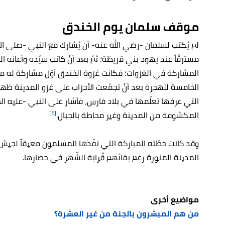
موقف سلمان يوم الخندق
لم يُكتب لسلمان -رضي الله عنه- أن يُشارك مع النبي -صلى ال
مسترقّاً عند يهود بني قريظة؛ ثمّ بعد أنْ كاتب سيّده وأعانه ا
المشاركة في الغزوات؛ فكانت غزوة الخندق أوّل مشاركة له 
الخامسة للهجرة بعد أنْ تجمّعت الأحزاب على غزو المدينة ظه
التي عرفها تعلّمها في بلاد فارس، فأشار على النبي -عليه ا
[٤]
المكشوفة من المدينة وغير محاطة بالجبال.
وقد كانت خطّته المباركة التي نفّذها المسلمون معيقاً لجي
المدينة المنورة رغم بقائهم قُرابة الشّهر في حصارها.
مواضيع أخرى
من هم المبشرون بالجنة من غير العشرة؟