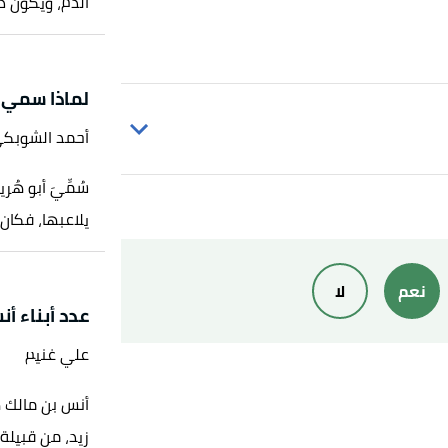
الذم، ويكون ذل
لماذا سمي أ
أحمد الشوبك
سُمِّيَ أبو هُ
يلاعبها، فكان 
لرقم:23737، إسناد حسن.
سي رضي الله عنه"
،
الإسلام سؤال وجواب
،
نعم
لا
عدد أبناء أ
علي غنيم
أنس بن مالك ه
زيد، من قبيلة 