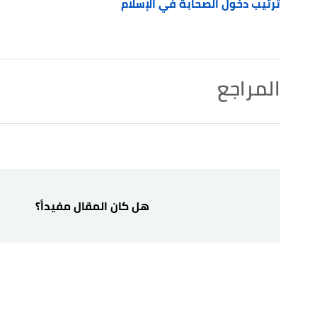
ترتيب دخول الصحابة في الإسلام
المراجع
↑
ابن سعد (2001)،
الطبقات الكبرى
(الطبعة 1)، مصر:مكتبة الخانجي، صفحة 69، جزء 4. بتصرّف.
↑
رواه أحمد بن حنبل، في مسند أحمد، عن سلمان الفارسي، الصفحة أو ا
↑
فريق الموقع (30/5/2005)،
" قصة إسلام سلمان الفار
هل كان المقال مفيداً؟
اطّلع عليه بتاريخ 21/1/2023. بتصرّف.
↑
خالد محمد خالد،
رجال حول الرسول
، صفحة 33. بتصرّف.