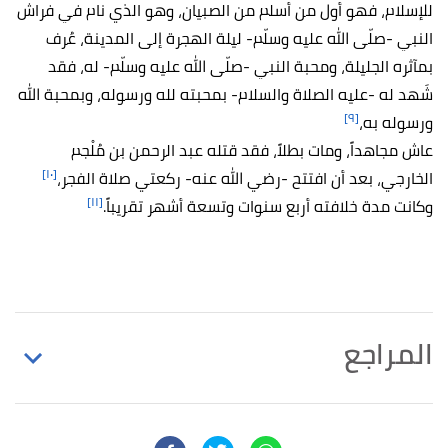
للإسلام، فهو أول من أسلم من الصبيان، وهو الذي نام في فراش
النبي -صلّى الله عليه وسلّم- ليلة الهجرة إلى المدينة، عُرف
بمآثره الجليلة، ومحبة النبي -صلّى الله عليه وسلّم- له، فقد
شَهد له -عليه الصلاة والسلام- بمحبته لله ورسوله، وبمحبة الله
[٩]
ورسوله به،
عاش مجاهداً، ومات بطلاً، فقد قتله عبد الرحمن بن مُلْجم
[١٠]
الخارجي، بعد أن افتتح -رضي الله عنه- ركعتي صلاة الفجر،
[١١]
وكانت مدة خلافته أربع سنوات وتسعة أشهر تقريباً.
المراجع
↑
رواه الألباني، في تخريج كتاب السنة ، عن العرباض بن
سارية، الصفحة أو الرقم:59، حديث صحيح.