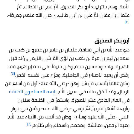
الأمة، وهم بالترتيب: أبو بكر الصديق، ثمَّ عمر بن الخطاب، ثمَّ
عثمان بن عفان، ثمَّ علي بن أبي طالب، -رضي الله عنهم جميعًا-.
[٣]
أبو بكر الصديق
هو عبد الله بن أبي قحافة، عثمان بن عامر بن عمرو بن كعب بن
سعد بن تيم بن مرة بن كعب بن لؤي القرشي التيمي، وُلد قبل
الهجرة بواحد وخمسين سنة، وكان حنيفاً على ملة إبراهيم، فقد
[٤]
رفض أن يعبد الأصنام في الجاهلية، وحرّم على نفسه الخمر،
وكان عالماً بأنساب قريش، وهو -رضي الله عنه- أول من أسلم من
الرجال، وقد أنفق ماله في سبيل الله،
بايعه المسلمون للخلافة
في العام الحادي عشر للهجرة، واستمرَّ في الخلافة سنتين
وأربعة أشهر تقريباً، ثمَّ توفي -رضي الله عنه- ودُفن في جوار
النبي -صلّى الله عليه وسلّم-، وكان قد أنجب من الأبناء عبد الله،
[٤]
وعبد الرحمن، وعائشة، ومحمد، وأسماء، وأم كلثوم.