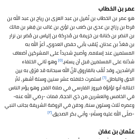
عمر بن الخطاب
هو عمر بن الخطاب بن نُفيل بن عبد العزى بن رياح بن عبد الله بن
قرط بن رزاح بن عدي بن كعب بن لؤي بن غالب بن فِهر بن مالك
بن النضر بن كنانة بن خزيمة بن مُدرِكة بن إلياس بن مُضر بن نزار
بن مَعَدِّ بن عدنان، يُلقب بأبي حفص العدوي، أعزّ الله به
المسلمين عند إسلامه، وأصبح شديداً على المشركين أضعاف
[٥]
شدّته على المسلمين قبل أن يسلم،
وهو ثاني الخلفاء
الراشدين، وقد لُقّب بالفاروق لأنَّ الله سبحانه قد فرّق به بين
[٦]
الحق والباطل،
استمرت خلافته عشر سنين وستة أشهر، ثمَّ
اغتاله أبو لؤلؤة فيروز الفارسي في صلاة الفجر وهو يؤم الناس
في الخامس والعشرين من ذي الحجة، فمات -رضي الله عنه-
وعمره ثلاث وستون سنة، ودفن في الروضة الشريفة بجانب النبي
[٢]
-صلّى الله عليه وسلّم- وأبي بكر الصديق.
عثمان بن عفان