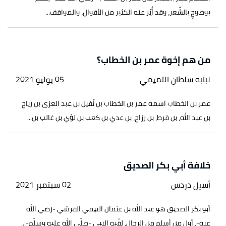
بوضوحٍ بالشِّعر، وقد أُثِر عنه الكثير من الأقوال، والمواقف...
من هم إخوة عمر بن الخطاب؟
لبابه سلطان التميمي
05 يوليو 2021
عمر بن الخطاب اسمه عمر بن الخطاب بن نُفيل بن عبد العزى بن رياح
بن عبد الله، بن قرط، بن رزاح، بن عدي بن كعب بن لؤي بن غالب بن...
خلافة أبي بكر الصديق
أسيل دردس
02 سبتمبر 2021
أبو بكر الصديق هو عبد الله بن عثمان التيمي القرشي -رضي الله
عنه-، أول من أسلم من الرجال، لقّبه النبي -صلّى الله عليه وسلّم-...