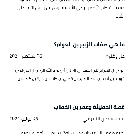
عمدة الأحكام؛ أنّ عمر -رضي الله عنه- روى عن رسول الله -صلّى
الله...
ما هي صفات الزبير بن العوام؟
علي غنيم
06 سبتمبر 2021
الزبير بن العوام هو الصحابي الجليل أبو عبد الله الزبير بن العوام بن
خويلد بن أسد بن عبد العزى بن قصي بن كلاب بن مرة بن كعب بن...
قصة الحطيئة وعمر بن الخطاب
لبابه سلطان التميمي
05 يوليو 2021
اهتمام عمر بالشعر كان عمر بن الخَطَّاب -رَضيَ الله عنه- يهتمّ