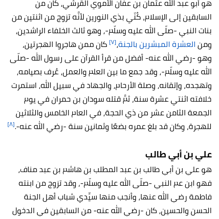
هو أبو عبد الله عثمان بن عفَّان الأموي القرشي، كان من
السابقين إلى الإسلام، كُنّي بذي النورين لأنَّه تزوج من اثنتين من
بنات النبي -صلّى الله عليه وسلّم-، وهو ثالث الخلفاء الراشدين،
[٧]
ومن
العشرة المبشرين بالجنة
،
كان ممن هاجروا الهجرتين،
وهو -رضي الله عنه- أفضل من قرأ القرآن على رسول الله -صلّى
الله عليه وسلّم-، وقد جمع ما بين العلم والعمل، عُرف بصيامه،
وتهجده، وإتقانه، وصلة الأرحام، والجهاد في سبيل الله، استمرت
خلافته اثنتي عشرة سنة، ثمَّ قتله سودان بن حمران في يوم
الجمعة الثامن عشر من ذي الحجة، في العام الخامس والثلاثين
[٨]
للهجرة، وكان قد بلغ عمره بضعًا وثمانين سنة -رضي الله عنه-.
علي بن أبي طالب
هو علي بن أبي طالب بن عبد المطلب بن هاشم بن عبد مناف،
فهو ابن عم النبي -صلّى الله عليه وسلّم-، وقد تزوج من ابنته
فاطمة رضي الله عنها، وأنجب منها سيِّدي شباب أهل الجنة
الحسن والحسين، كان -رضي الله عنه- من السابقين في الدخول