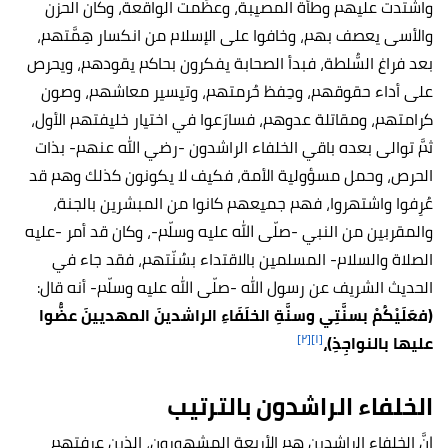
واشتدت عليهم وطأة المصيبة، وعظُمت الواقعة، وكان الحزن
والأسى يعصف بهم، وخافوا على الإسلام من انكسار هِمَّتهم،
بعد فراغ السُّلطة، فبدأ الصحابة يفكرون بحاكم يقودهم، ويحرص
على أداء حقوقهم، وحِفظ حُرمتهم، وتيسير معاشهم، وصون
كرامتهم، ومقاتلة عدوهم، فسارَعوا في اختيار خليفتهم الأول،
ثمَّ توالى بعده باقي الخلفاء الراشدون -رضي الله عنهم- بذات
الحرص، وحمل مسؤولية الأمة، فكيف لا يكونون كذلك وهم قد
عُرِفوا واشتهروا، فهم جميعهم كانوا من المبشرين بالجنة،
والمقربين من النبي -صلّى الله عليه وسلّم-، وكان قد أمر -عليه
الصلاة والسلام- المسلمين بالاقتداء بسُنّتهم، فقد جاء في
الحديث الشريف عن رسول الله -صلّى الله عليه وسلّم- أنه قال:
(فعَلَيْكُمْ بسنَّتِي وسنَّةِ الخلَفَاءِ الراشدينَ المهديينَ عضُّوا
[٢]
[١]
عليها بالنواجِذِ)،
الخلفاء الراشدون بالترتيب
إنَّ الخلفاء الراشدين هم الأربعة المشهورون، الذين عرفتهم