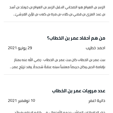
الزبير بن العوام هو الصحابي الجليل الزبير بن العوام بن خويلد بن أسد
بن عبد العزى بن قصي بن كلاب بن مرة بن كعب بن لؤي القرشيّ...
من هم أحفاد عمر بن الخطاب؟
احمد خطيب
29 يونيو 2021
بيت عمر بن الخطاب كان بيت عمر بن الخطاب -رضي الله عنه يمتاز
بإقامة الدين وكان حريصاً معتنياً ببيته عنايةً شديدةً، وقد تزوّج عمر...
عدد مرويات عمر بن الخطاب
دانية اعمر
10 نوفمبر 2021
ذكر الحافظ ابن الملقّن -رحمه الله تعال- في كتابه الإعلام بفوائد