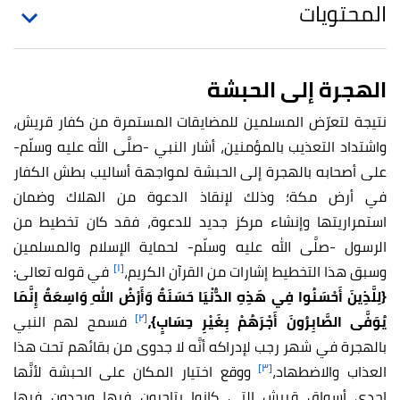
المحتويات
الهجرة إلى الحبشة
نتيجة لتعرّض المسلمين للمضايقات المستمرة من كفار قريش،
واشتداد التعذيب بالمؤمنين، أشار النبي -صلَّى الله عليه وسلّم-
على أصحابه بالهجرة إلى الحبشة لمواجهة أساليب بطش الكفار
في أرض مكة؛ وذلك لإنقاذ الدعوة من الهلاك وضمان
استمراريتها وإنشاء مركز جديد للدعوة، فقد كان تخطيط من
الرسول -صلَّى الله عليه وسلّم- لحماية الإسلام والمسلمين
[١]
وسبق هذا التخطيط إشارات من القرآن الكريم،
في قوله تعالى:
{
لِلَّذِينَ أَحْسَنُوا فِي هَذِهِ الدُّنْيَا حَسَنَةٌ وَأَرْضُ اللهِ وَاسِعَةٌ إِنَّمَا
[٢]
يُوَفَّى الصَّابِرُونَ أَجْرَهُمْ بِغَيْرِ حِسَابٍ}،
فسمح لهم النبي
بالهجرة في شهر رجب لإدراكه أنَّه لا جدوى من بقائهم تحت هذا
[٣]
العذاب والاضطهاد،
ووقع اختيار المكان على الحبشة لأنَّها
إحدى أسواق قريش التي كانوا يتاجرون فيها ويجدون فيها