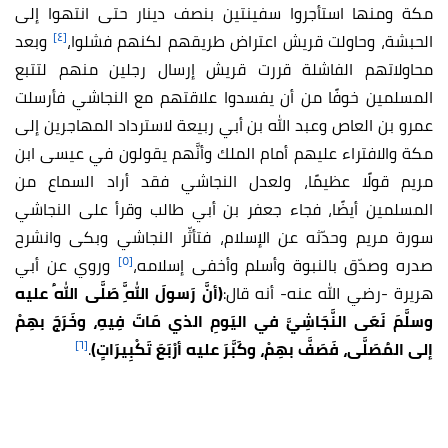
مكة ومنها استأجروا سفينتين بنصف دينار حتى انتهوا إلى
[٤]
الحبشة، وحاولت قريش اعتراض طريقهم لكنهم فشلوا،
وبعد
محاولاتهم الفاشلة قررت قريش إرسال رجلين منهم لتتبع
المسلمين خوفًا من أن يفسدوا علاقتهم مع النجاشي فأرسلت
عمرو بن العاص وعبد الله بن أبي ربيعة لاسترداد المهاجرين إلى
مكة والافتراء عليهم أمام الملك وأنَّهم يقولون في عيسى ابن
مريم قولًا عظيمًا، ولعدل النجاشي فقد أراد السماع من
المسلمين أيضًا، فجاء جعفر بن أبي طالب وقرأ على النجاشي
سورة مريم وحدّثه عن الإسلام، فتأثّر النجاشي وبكى وانشرح
[٥]
صدره وصدّق بالنبوة وأسلم وأخفى إسلامه،
وروي عن أبي
هريرة -رضي الله عنه- أنه قال:
(
أنَّ رَسولَ اللَّهِ صَلَّى اللهُ عليه
وسلَّمَ نَعَى النَّجَاشِيَّ في اليَومِ الذي مَاتَ فِيهِ، وخَرَجَ بهِمْ
[٦]
إلى المُصَلَّى، فَصَفَّ بهِمْ، وكَبَّرَ عليه أرْبَعَ تَكْبِيرَاتٍ)
.