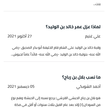
بنت...
لماذا عزل عمر خالد بن الوليد؟
علي غنيم
27 أكتوبر 2021
ولاية خالد بن الوليد على الشام قام الخليفة أبو بكر الصديق -رضي
الله عنه- بتولية خالد بن الوليد -رضي الله عنه- قائداً عاماً لجيوش...
ما نسب بلال بن رباح؟
أحمد الشوبكي
05 ديسمبر 2021
هو بلال بن رباح الحبشي القرشي؛ يرجع نسبه إلى الحبشة؛ وهم نوع
من السودان،[١] وُلد بعد عام الفيل بثلاث سنوات أو أقل، في مكة