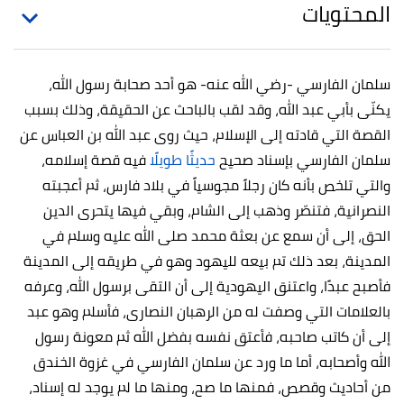
المحتويات
سلمان الفارسي -رضي الله عنه- هو أحد صحابة رسول الله،
يكنّى بأبي عبد الله، وقد لقب بالباحث عن الحقيقة، وذلك بسبب
القصة التي قادته إلى الإسلام، حيث روى عبد الله بن العباس عن
سلمان الفارسي بإسناد صحيح
حديثًا طويل
ًا فيه قصة إسلامه،
والتي تلخص بأنه كان رجلاً مجوسياً في بلاد فارس، ثم أعجبته
النصرانية، فتنصّر وذهب إلى الشام، وبقي فيها يتحرى الدين
الحق، إلى أن سمع عن بعثة محمد صلى الله عليه وسلم في
المدينة، بعد ذلك تم بيعه لليهود وهو في طريقه إلى المدينة
فأصبح عبدًا، واعتنق اليهودية إلى أن التقى برسول الله، وعرفه
بالعلامات التي وصفت له من الرهبان النصارى، فأسلم وهو عبد
إلى أن كاتب صاحبه، فأعتق نفسه بفضل الله ثم معونة رسول
الله وأصحابه، أما ما ورد عن سلمان الفارسي في غزوة الخندق
من أحاديث وقصص، فمنها ما صح، ومنها ما لم يوجد له إسناد،