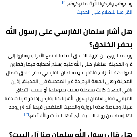
[٢]
ودعوكم، واتركوا التُّركَ ما تركوكم.
انقر هنا للاطلاع على الحديث
هل أشار سلمان الفارسي على رسول الله
بحفر الخندق؟
ورد مما روي عن غزوة الخندق أنه لما اجتمع الأحزاب وساروا إلى
غزو المدينة استشار صلى الله عليه وسلم أصحابه فيما يفعلون
لمواجهة الأحزاب، فأشار عليه سلمان الفارسي بحفر خندق شمال
المدينة وهي الجهة الوحيدة غير المحصنة في المدينة، إذ إن
باقي الجهات كانت محصنة بسبب طبيعتها أو بسبب التصاق
المباني، فقال سلمان لرسول الله: إنا كنا بفارس إذا حوصرنا خندقنا
علينا، وخلاصة هذه الرواية والحديث المتضمن فيها أنه لم يوجد
[٣]
لها إسناد من رواة الحديث، أي أنها لا تثبت والله أعلم.
هل قال رسول الله سلمان منا آل البيت؟