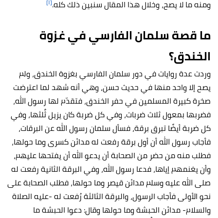
[١]
ومنه ما لا يصح، وخلال هذا المقال سنبين ذلك كله.
ما قصة سلمان الفارسي في غزوة
الخندق؟
وردت عدة روايات في دور سلمان الفارسي بغزوة الخندق، ولم
يصح إلا واحد منها في حديث حسن، وهي أنه شهد لما اعترضت
صخرة كبيرة المسلمين في حفر الخندق، فتقدّم لها رسول الله،
فضربها بمعول ثلاث ضربات، وفي كل ضربة كان يزيل ثٌلثها، وفي
كل ضربة أيضًا تبرق برقة، فسأل سلمان رسول الله عن البرقات،
فأجاب رسول الله أن أول برقة رفعت له مدائن كسرى وما حولها،
فطلب منه من حضر من الصحابة أن يدعو الله أن يفتحها عليهم،
وأن يغنمهم إياها، فدعا رسول الله، وفي البرقة الثانية رفعت له
صلى الله عليه وسلم مدائن قيصر وما حولها، فطلب الصحابة على
نحو الأولى فأجاب الرسول، والبرقة الثالثة رُفعت له -عليه الصلاة
والسلام- مدائن الحبشة وما حولها وقال: دعوا الحبشة ما