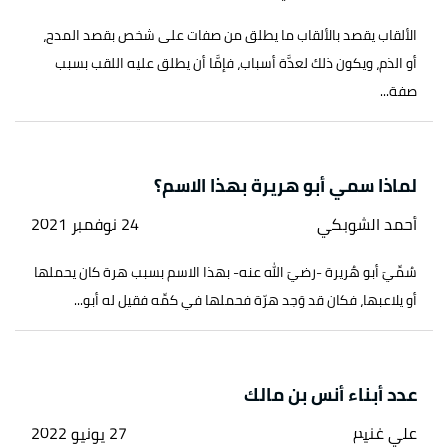
الألقاب يقصد بالألقاب ما يطلق من صفات على شخص بقصد المدح،
أو الذم، ويكون ذلك لعدَّة أسباب، فإمَّا أن يطلق عليه اللقب بسبب
صفة...
لماذا سمي أبو هريرة بهذا الاسم؟
أحمد الشوبكي
24 نوفمبر 2021
سُمِّيَ أبو هُريرة -رضيَ الله عنه- بهذا الاسم بسبب هرة كان يحملها
أو يلاعبها، فكان قد وَجد هرّة فحملها في كمِّه فقيل له أبو...
عدد أبناء أنس بن مالك
علي غنيم
27 يونيو 2022