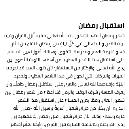
استقبال رمضان
شهر رمضان أعظم الشهور عند الله تعالى ففيه أُنزل القرآن وفيه
ليلة القدر، ولله تعالى في كلِّ ليلةٍ من رمضان عُتقاء من النّار،
فهو غنيمة العمر ومدرسة التقوى، وهنالك أمورٌ تعين المسلم
على استقبال هذا الشهر العظيم، من أهمّها التوبة النّصوح بين
يدي الله تعالى، والإكثار من الاستغفار؛ لأنّ ذنوب العبد قد تحرمه
الخيرات والبركات التي تكون في هذا الشهر العظيم، وتجديد
النيّة وإخلاصها لله تعالى والعزم على استغلال رمضان كاملًا، وأن
يعرف المسلم شرف الوقت والزمن فلا أعظم من شهر رمضان بين
شهور العام، وممّا يعين المسلم على استقبال هذا الشهر
الكريم، أن يكثر من صيام شعبان أُسوةٌ برسول الله -صلى الله
عليه وسلم- وذلك؛ لأنّ صيام شعبان قبل رمضان كالتمهيد بين
يدي الفريضة وكالنّافلة القبلية قبل الفرض، وأيضًا تعلّم أحكام