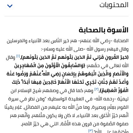
المحتويات
الأسوة بالصحابة
الصحابة -رضي الله عنهم- هم خير النّاس بعد الأنبياء والمرسلين
وقال فيهم رسول الله -صلى الله عليه وسلم-:
[١]
(خيرُ القُرونِ قَرْني ثمَّ الذين يَلُونَهم ثمَّ الذين يَلُونَهم)،
وقال
الله تعالى في حقّهم:
{وَالسَّابِقُونَ الْأَوَّلُونَ مِنَ الْمُهَاجِرِينَ
وَالْأَنْصَارِ وَالَّذِينَ اتَّبَعُوهُمْ بِإِحْسَانٍ رَضِيَ اللَّهُ عَنْهُمْ وَرَضُوا عَنْهُ
وَأَعَدَّ لَهُمْ جَنَّاتٍ تَجْرِي تَحْتَهَا الْأَنْهَارُ خَالِدِينَ فِيهَا أَبَدًا ۚ ذَلِكَ
[٢]
الْفَوْزُ الْعَظِيمُ}،
وهم كما قال في وصفهم شيخ الإسلام ابن
تيميّة -رحمه الله- في العقيدة الواسطية: "ومَن نظر في سيرة
القوم بعِلْمٍ وبصيرة، وما منَّ الله به عليهم من الفضائل، عَلِم يقينًا
أنَّهم خيْرُ الْخَلق بعد الأنبياء، لا كان ولا يكون مثْلهم، وأنَّهم هم
صفوة الصَّفوة من قرون هذه الأُمَّة، التي هي خيْرُ الأمم،
[٣]
وأكرَمُها على الله".