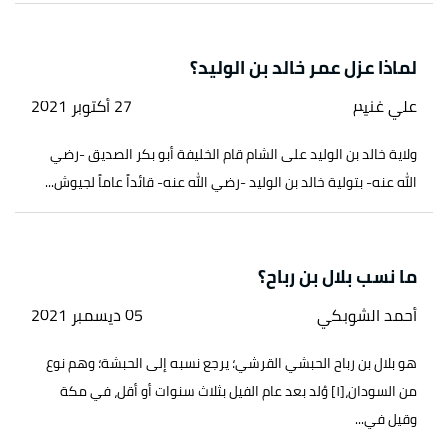
لماذا عزل عمر خالد بن الوليد؟
علي غنيم
27 أكتوبر 2021
ولاية خالد بن الوليد على الشام قام الخليفة أبو بكر الصديق -رضي
الله عنه- بتولية خالد بن الوليد -رضي الله عنه- قائداً عاماً لجيوش...
ما نسب بلال بن رباح؟
أحمد الشوبكي
05 ديسمبر 2021
هو بلال بن رباح الحبشي القرشي؛ يرجع نسبه إلى الحبشة؛ وهم نوع
من السودان،[١] وُلد بعد عام الفيل بثلاث سنوات أو أقل، في مكة
وقيل في...