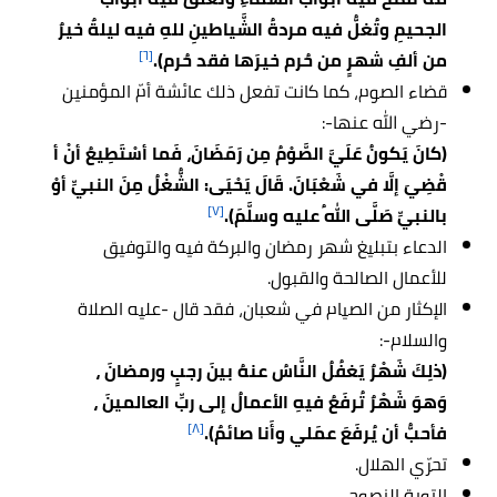
الجحيمِ وتُغلُّ فيه مردةُ الشَّياطينِ للهِ فيه ليلةٌ خيرٌ
[٦]
من ألفِ شهرٍ من حُرم خيرَها فقد حُرم).
قضاء الصوم، كما كانت تفعل ذلك عائشة أمّ المؤمنين
-رضي الله عنها-:
(كانَ يَكونُ عَلَيَّ الصَّوْمُ مِن رَمَضَانَ، فَما أسْتَطِيعُ أنْ أ
قْضِيَ إلَّا في شَعْبَانَ. قَالَ يَحْيَى: الشُّغْلُ مِنَ النبيِّ أوْ
[٧]
بالنبيِّ صَلَّى اللهُ عليه وسلَّمَ).
الدعاء بتبليغ شهر رمضان والبركة فيه والتوفيق
للأعمال الصالحة والقبول.
الإكثار من الصيام في شعبان، فقد قال -عليه الصلاة
والسلام-:
(ذلِكَ شَهْرٌ يَغفُلُ النَّاسُ عنهُ بينَ رجبٍ ورمضانَ ،
وَهوَ شَهْرٌ تُرفَعُ فيهِ الأعمالُ إلى ربِّ العالمينَ ،
[٨]
فأحبُّ أن يُرفَعَ عمَلي وأَنا صائمٌ).
تحرّي الهلال.
التوبة النصوح.