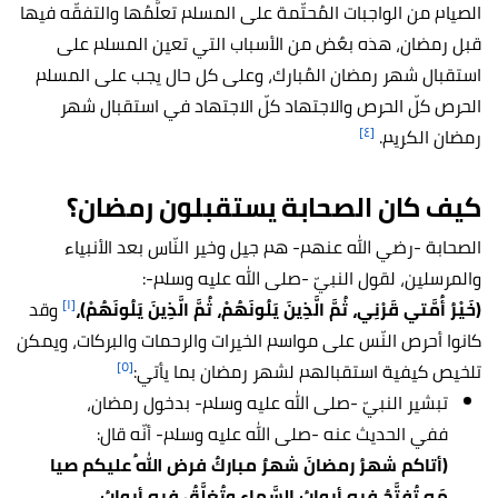
الصيام من الواجبات المُحتّمة على المسلم تعلُّمُها والتفقّه فيها
قبل رمضان، هذه بعٌض من الأسباب التي تعين المسلم على
استقبال شهر رمضان المُبارك، وعلى كل حال يجب على المسلم
الحرص كلّ الحرص والاجتهاد كلّ الاجتهاد في استقبال شهر
[٤]
رمضان الكريم.
كيف كان الصحابة يستقبلون رمضان؟
الصحابة -رضي الله عنهم- هم جيل وخير النّاس بعد الأنبياء
والمرسلين، لقول النبيّ -صلى الله عليه وسلم-:
[١]
(خَيْرُ أُمَّتي قَرْنِي، ثُمَّ الَّذِينَ يَلُونَهُمْ، ثُمَّ الَّذِينَ يَلُونَهُمْ)،
وقد
كانوا أحرص النّس على مواسم الخيرات والرحمات والبركات، ويمكن
[٥]
تلخيص كيفية استقبالهم لشهر رمضان بما يأتي:
تبشير النبيّ -صلى الله عليه وسلم- بدخول رمضان،
ففي الحديث عنه -صلى الله عليه وسلم- أنّه قال:
(أتاكم شهرُ رمضانَ شهرٌ مباركٌ فرض اللهُ عليكم صيا
مَه تُفتَّحُ فيه أبوابُ السَّماءِ وتُغلَّقُ فيه أبوابُ