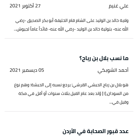
علي غنيم
27 أكتوبر 2021
ولاية خالد بن الوليد على الشام قام الخليفة أبو بكر الصديق -رضي
الله عنه- بتولية خالد بن الوليد -رضي الله عنه- قائداً عاماً لجيوش...
ما نسب بلال بن رباح؟
أحمد الشوبكي
05 ديسمبر 2021
هو بلال بن رباح الحبشي القرشي؛ يرجع نسبه إلى الحبشة؛ وهم نوع
من السودان،[١] وُلد بعد عام الفيل بثلاث سنوات أو أقل، في مكة
وقيل في...
عدد قبور الصحابة في الأردن