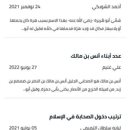
أحمد الشوبكي
24 نوفمبر 2021
سُمِّيَ أبو هُريرة -رضيَ الله عنه- بهذا الاسم بسبب هرة كان يحملها
أو يلاعبها، فكان قد وَجد هرّة فحملها في كمِّه فقيل له أبو...
عدد أبناء أنس بن مالك
علي غنيم
27 يونيو 2022
أنس بن مالك هو الصحابي الجليل أنس بن مالك بن النضر بن ضمضم بن
زيد، من قبيلة الخزرج من الأنصار، يكنى بأبي حمزة، وقيل أبو...
ترتيب دخول الصحابة في الإسلام
لبابه سلطان التميمي
05 يوليو 2021