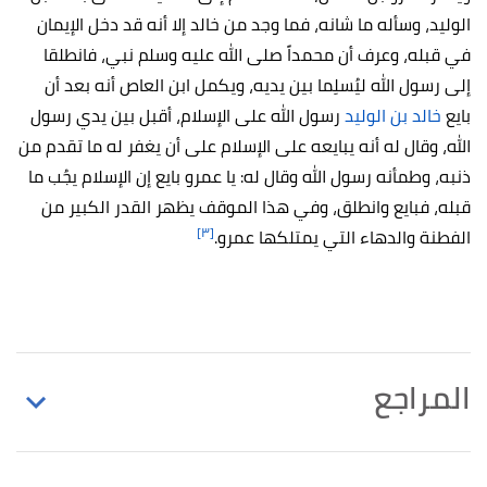
الوليد، وسأله ما شانه، فما وجد من خالد إلا أنه قد دخل الإيمان
في قبله، وعرف أن محمداً صلى الله عليه وسلم نبي، فانطلقا
إلى رسول الله ليُسلِما بين يديه، ويكمل ابن العاص أنه بعد أن
بايع
خالد بن الوليد
رسول الله على الإسلام، أقبل بين يدي رسول
الله، وقال له أنه يبايعه على الإسلام على أن يغفر له ما تقدم من
ذنبه، وطمأنه رسول الله وقال له: يا عمرو بايع إن الإسلام يجُب ما
قبله، فبايع وانطلق، وفي هذا الموقف يظهر القدر الكبير من
[٣]
الفطنة والدهاء التي يمتلكها عمرو.
المراجع
↑
"دهاء عمرو بن العاص .. “الذي آمن وأسلم الناس”"
،