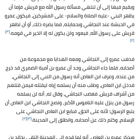
ويقيم فيها إلى أن تنتهي مسألة رسول الله مع قريش، فإما أن
يظهر البني -عليه الصلاة والسلام- على المشركين، فيكون عمرو
في الحبشة عند النجاشي وبحمايته، فما يضره ذلك، أو أن تظهر
[٣]
قريش على رسول الله، فيعود ولن يكون له إلا الخير في قومه.
[٢]
فذهب عمرو إلى النجاشي ومعه الهدايا مع مجموعة من
أصحابه، فلما جاء النجاشي وجد أن عمرو بن أمية الضمري قد خرج
من عنده، وعرف ابن العاص أنه رسول من النبي إلى النجاشي،
فدخل ابن العاص، وطلب منه أن يسلمه إياه ليقتله فيمن قتلهم
من أشراف قريش، فغضب النجاشي، وقال له، أنه لن يسلمه
رسول من ينزل عليه الناموس الأكبر، ونصح النجاشي ابن العاص أن
يتبع الرسول؛ لأنه على الحق، فبايع ابن العاص النجاشي على
[٢]
[٣]
الإسلام، وكتم ذلك عن أصحابه، وانطلق إلى المدينة.
ويذكر عمرو بن العاص، أنه لما قدم إلى المدينة التقى بخالد بن