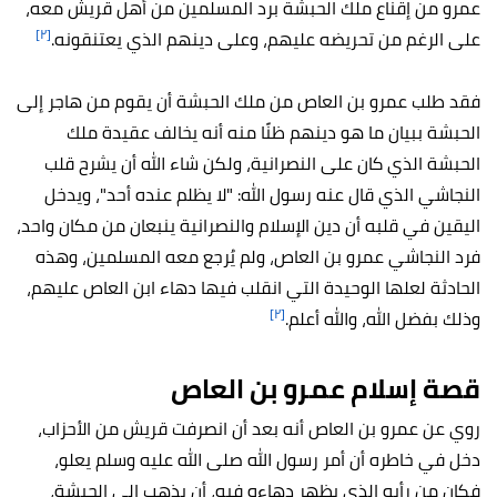
عمرو من إقناع ملك الحبشة برد المسلمين من أهل قريش معه،
[٢]
على الرغم من تحريضه عليهم، وعلى دينهم الذي يعتنقونه.
فقد طلب عمرو بن العاص من ملك الحبشة أن يقوم من هاجر إلى
الحبشة ببيان ما هو دينهم ظنًا منه أنه يخالف عقيدة ملك
الحبشة الذي كان على النصرانية، ولكن شاء الله أن يشرح قلب
النجاشي الذي قال عنه رسول الله: "لا يظلم عنده أحد"، ويدخل
اليقين في قلبه أن دين الإسلام والنصرانية ينبعان من مكان واحد،
فرد النجاشي عمرو بن العاص، ولم يُرجع معه المسلمين، وهذه
الحادثة لعلها الوحيدة التي انقلب فيها دهاء ابن العاص عليهم،
[٢]
وذلك بفضل الله، والله أعلم.
قصة إسلام عمرو بن العاص
روي عن عمرو بن العاص أنه بعد أن انصرفت قريش من الأحزاب،
دخل في خاطره أن أمر رسول الله صلى الله عليه وسلم يعلو،
فكان من رأيه الذي يظهر دهاءه فيه، أن يذهب إلى الحبشة،