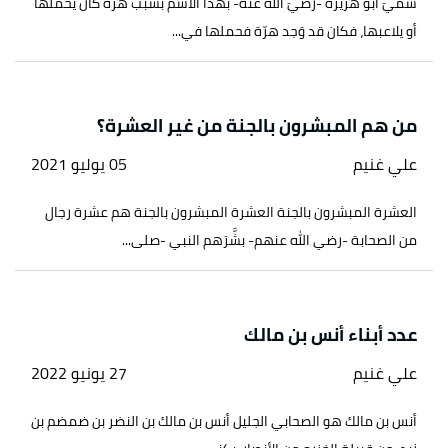
سُمِّيَ أبو هُريرة -رضيَ الله عنه- بهذا الاسم بسبب هرة كان يحملها
أو يلاعبها، فكان قد وَجد هرّة فحملها في...
من هم المبشرون بالجنة من غير العشرة؟
علي غنيم
05 يوليو 2021
العشرة المبشرون بالجنة العشرة المبشرون بالجنة هم عشرة رجال
من الصحابة -رضي الله عنهم- بشَّرَهم النبي -صلى...
عدد أبناء أنس بن مالك
علي غنيم
27 يونيو 2022
أنس بن مالك هو الصحابي الجليل أنس بن مالك بن النضر بن ضمضم بن